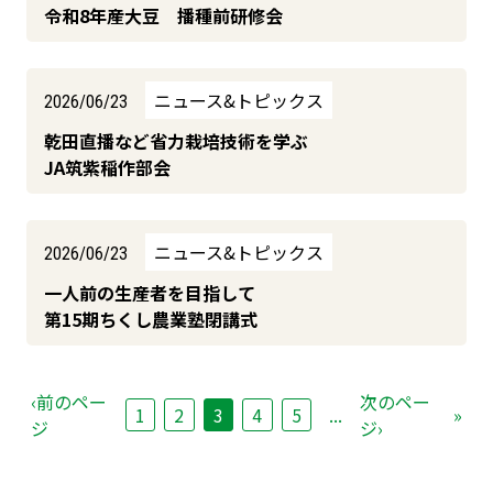
令和8年産大豆 播種前研修会
ニュース&トピックス
2026/06/23
乾田直播など省力栽培技術を学ぶ
JA筑紫稲作部会
ニュース&トピックス
2026/06/23
一人前の生産者を目指して
第15期ちくし農業塾閉講式
‹前のペー
次のペー
1
2
3
4
5
...
»
ジ
ジ›