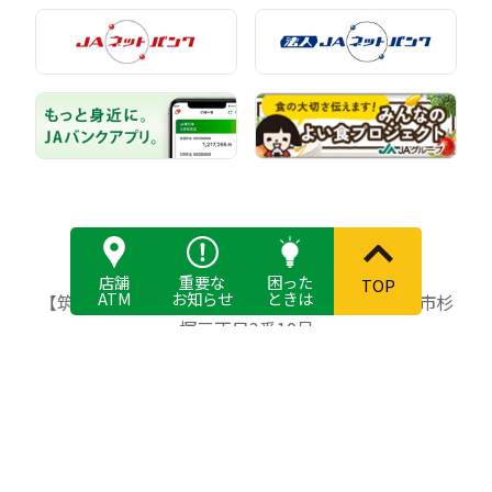
店舗
重要な
困った
TOP
ATM
お知らせ
ときは
【筑紫農業協同組合】〒818-8642 福岡県筑紫野市杉
塚三丁目3番10号
登録金融機関 筑紫農業協同組合 登録番号 福岡財務
（支）局長（登金）第76号