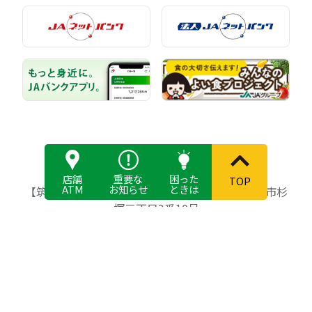
店舗
重要な
困った
TOP
ATM
お知らせ
ときは
【筑紫農業協同組合】〒818-8642 福岡県筑紫野市杉
塚三丁目3番10号
登録金融機関 筑紫農業協同組合 登録番号 福岡財務
（支）局長（登金）第76号