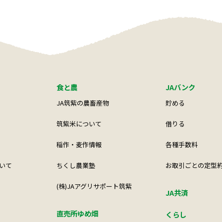
食と農
JAバンク
JA筑紫の農畜産物
貯める
筑紫米について
借りる
稲作・麦作情報
各種手数料
いて
ちくし農業塾
お取引ごとの定型
(株)JAアグリサポート筑紫
JA共済
直売所ゆめ畑
くらし