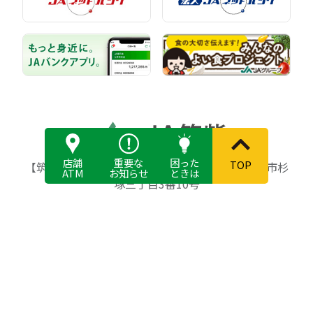
店舗
重要な
困った
TOP
【筑紫農業協同組合】〒818-8642 福岡県筑紫野市杉
ATM
お知らせ
ときは
塚三丁目3番10号
登録金融機関 筑紫農業協同組合 登録番号 福岡財務
（支）局長（登金）第76号