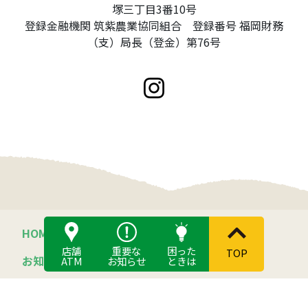
塚三丁目3番10号
登録金融機関 筑紫農業協同組合 登録番号 福岡財務
（支）局長（登金）第76号
HOME
JA筑紫について
店舗
重要な
困った
TOP
JA筑紫概要
お知らせ一覧
ATM
お知らせ
ときは
組合長あいさつ
マガジン一覧