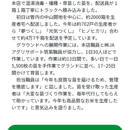
本店で温湯消毒・播種・育苗した苗を、配送員が１
箱１箱丁寧にトラックへ積み込みました。
初日は管内の中山間地を中心に、約2000箱を生
産者宅へ配送しました。今年は約702戸の生産者か
ら「夢つくし」「元気つくし」「ヒノヒカリ」合わ
せて約4万7千箱を配送を予定しています。
グラウンドへの展開作業には、本店職員と㈱JA
アグリサポート筑紫職員が協力し、1日30人ほどで
作業しています。作業は約13日間で、多い日で一日
5,500枚の苗を手作業でグランドに並べ、17~25日
間かけて育苗します。
担当職員は「今年も良質な苗を届けるため、管理
を徹底します」と話しました。苗を受け取った生産
者は「大変な苗づくり作業を、毎年代行してもらえ
て助かっています。今年も高品質なお米を生産した
いです」と意気込みを語りました。