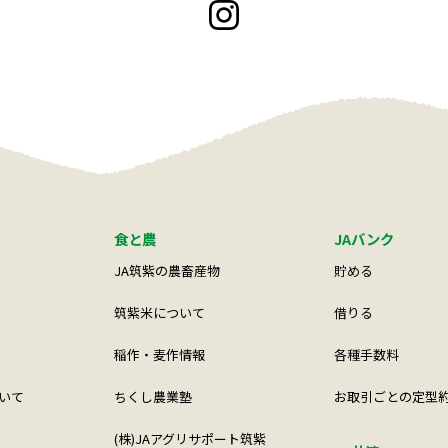
食と農
JAバンク
JA筑紫の農畜産物
貯める
筑紫米について
借りる
稲作・麦作情報
各種手数料
いて
ちくし農業塾
お取引ごとの定型
(株)JAアグリサポート筑紫