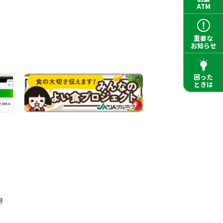
ATM
重要な
お知らせ
困った
ときは
号