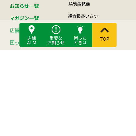
JA筑紫概要
お知らせ一覧
組合長あいさつ
マガジン一覧
事業紹介
店舗・ATM
店舗
重要な
困った
TOP
つくし倶楽部について
困ったときは
ATM
お知らせ
ときは
JA筑紫の自己改革
活動
組合員になるには
総合ポイント制度
食と農
JAバンク
JA筑紫の農畜産物
貯める
筑紫米について
借りる