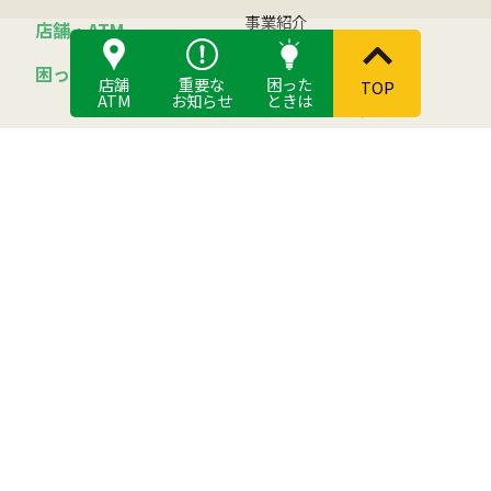
事業紹介
店舗・ATM
つくし倶楽部について
困ったときは
店舗
重要な
困った
TOP
ATM
お知らせ
ときは
JA筑紫の自己改革
活動
組合員になるには
総合ポイント制度
食と農
JAバンク
JA筑紫の農畜産物
貯める
筑紫米について
借りる
稲作・麦作情報
各種手数料
ちくし農業塾
お取引ごとの定型約款