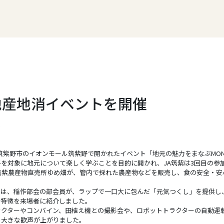
地産地消イベントを開催
、筑紫野市のイオンモール筑紫野で開かれたイベント「地元の魅力をまなぶMO
を対象に地元について楽しく学ぶことを目的に開かれ、JA筑紫は3回目の参
筑紫農産物直売所ゆめ畑が、管内で採れた農産物などを販売し、食の安全・安
は、稲作部会の部会員が、ラップで一口大に包んだ「元気つくし」を提供し
た特徴を来場者に紹介しました。
クターやコンバイン、田植え機との撮影会や、ロボットトラクターの自動運
ら大きな歓声が上がりました。