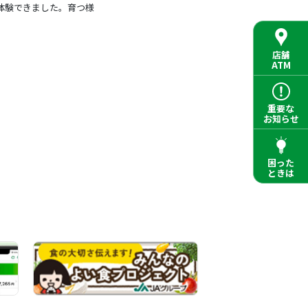
体験できました。育つ様
店舗
ATM
重要な
お知らせ
困った
ときは