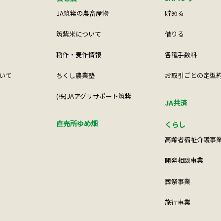
JA筑紫の農畜産物
貯める
筑紫米について
借りる
稲作・麦作情報
各種手数料
いて
ちくし農業塾
お取引ごとの定型
(株)JAアグリサポート筑紫
JA共済
直売所ゆめ畑
くらし
高齢者福祉介護事
開発相談事業
葬祭事業
旅行事業