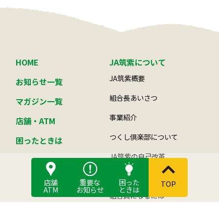
HOME
JA筑紫について
JA筑紫概要
お知らせ一覧
組合長あいさつ
マガジン一覧
事業紹介
店舗・ATM
つくし倶楽部について
困ったときは
JA筑紫の自己改革
活動
店舗
重要な
困った
TOP
ATM
お知らせ
ときは
組合員になるには
総合ポイント制度