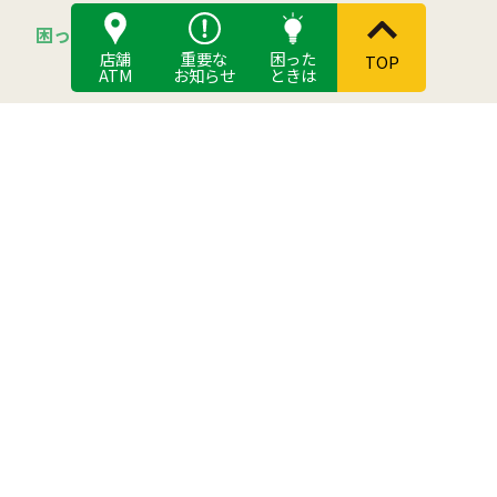
つくし倶楽部について
困ったときは
店舗
重要な
困った
TOP
JA筑紫の自己改革
ATM
お知らせ
ときは
活動
組合員になるには
総合ポイント制度
食と農
JAバンク
JA筑紫の農畜産物
貯める
筑紫米について
借りる
稲作・麦作情報
各種手数料
ちくし農業塾
お取引ごとの定型約款
(株)JAアグリサポート筑紫
JA共済