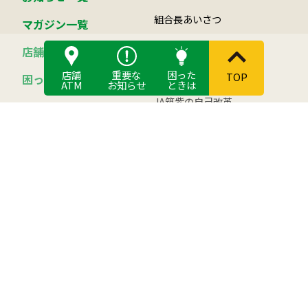
組合長あいさつ
マガジン一覧
事業紹介
店舗・ATM
つくし倶楽部について
店舗
重要な
困った
TOP
困ったときは
ATM
お知らせ
ときは
JA筑紫の自己改革
活動
組合員になるには
総合ポイント制度
食と農
JAバンク
JA筑紫の農畜産物
貯める
筑紫米について
借りる
稲作・麦作情報
各種手数料