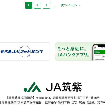
1
2
3
...
次のページ›
»
【筑紫農業協同組合】〒818-8642 福岡県筑紫野市杉塚三丁目3番10号
登録金融機関 筑紫農業協同組合 登録番号 福岡財務（支）局長（登金）第76