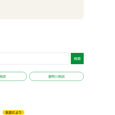
検索
地区
那珂川地区
支店だより