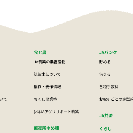
食と農
JAバンク
JA筑紫の農畜産物
貯める
筑紫米について
借りる
稲作・麦作情報
各種手数料
いて
ちくし農業塾
お取引ごとの定型
(株)JAアグリサポート筑紫
JA共済
直売所ゆめ畑
くらし