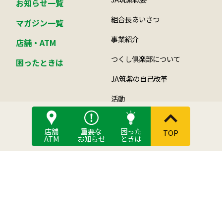
お知らせ一覧
組合長あいさつ
マガジン一覧
事業紹介
店舗・ATM
つくし倶楽部について
困ったときは
JA筑紫の自己改革
活動
組合員になるには
店舗
重要な
困った
TOP
総合ポイント制度
ATM
お知らせ
ときは
食と農
JAバンク
JA筑紫の農畜産物
貯める
筑紫米について
借りる
稲作・麦作情報
各種手数料