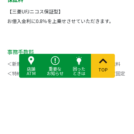
【三菱UFJニコス保証型】
お借入金利に0.8％を上乗せさせていただきます。
事務手数料
＜新規のお借入時＞【三菱UFJニコス保証型】…無料
店舗
重要な
困った
TOP
＜特約期間更新時＞···固定金利期間終了後、再度固定
ATM
お知らせ
ときは
金利を選択される場合は、5,500円
＜全額繰上返済時＞···無料
＜一部繰上返済時＞···無料
ご返済方法