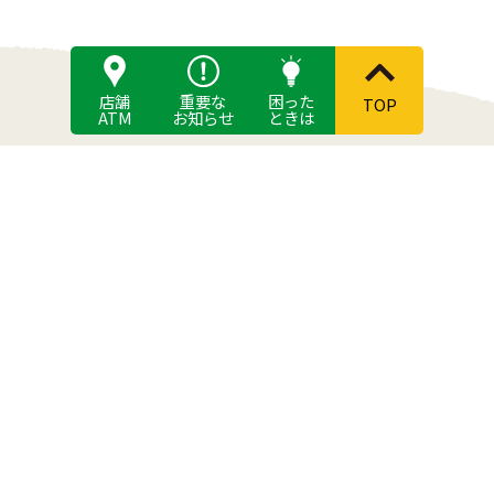
店舗
重要な
困った
TOP
ATM
お知らせ
ときは
HOME
JA筑紫について
JA筑紫概要
お知らせ一覧
組合長あいさつ
マガジン一覧
事業紹介
店舗・ATM
つくし倶楽部について
困ったときは
JA筑紫の自己改革
活動
組合員になるには