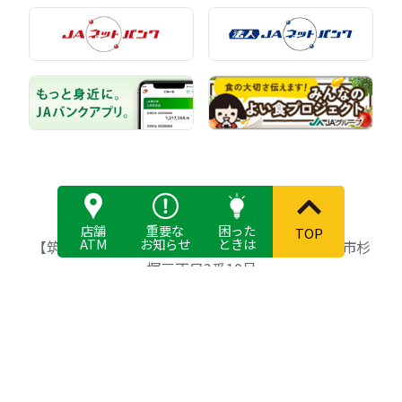
店舗
重要な
困った
TOP
ATM
お知らせ
ときは
【筑紫農業協同組合】〒818-8642 福岡県筑紫野市杉
塚三丁目3番10号
登録金融機関 筑紫農業協同組合 登録番号 福岡財務
（支）局長（登金）第76号